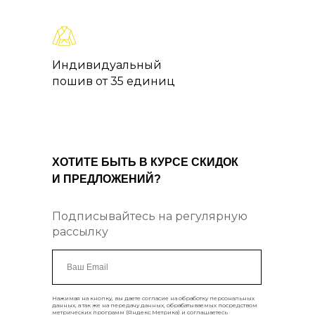
Индивидуальный
пошив от 35 единиц
ХОТИТ Е БЫТЬ В КУРСЕ СКИДОК
И ПРЕДЛОЖЕНИЙ?
Подписывайтесь на регулярную
рассылку
Нажимая на кнопку, вы даете согласие на обработку персональных
данных,
а так же на передачу данных, обрабатываемых посредством
метрических программ (Яндекс.Метрика)
и соглашаетесь