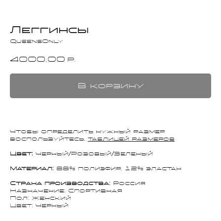
Леггинсы
QueensOnly
4000,00
р.
В корзину
Чтобы определить нужный размер
воспользуйтесь,
таблицей размеров
Цвет:
Черный/Розовый/Зеленый
Материал:
88% полиэфир, 12% эластан
Страна производства:
Россия
Назначение: Спортивная
Пол: Женский
Цвет: Черный